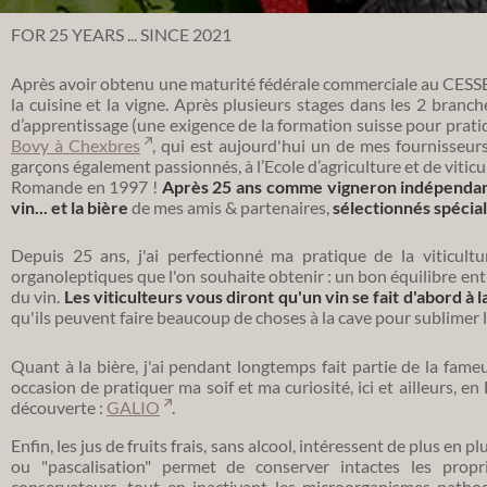
FOR 25 YEARS ... SINCE 2021
Après avoir obtenu une maturité fédérale commerciale au CESSEV
la cuisine et la vigne. Après plusieurs stages dans les 2 branches,
d’apprentissage (une exigence de la formation suisse pour prat
Bovy à Chexbres
, qui est aujourd'hui un de mes fournisseurs
garçons également passionnés, à l’Ecole d’agriculture et de vitic
Romande en 1997 !
Après 25 ans comme vigneron indépenda
vin... et la bière
de mes amis & partenaires,
sélectionnés spéci
Depuis 25 ans, j'ai perfectionné ma pratique de la viticultu
organoleptiques que l'on souhaite obtenir : un bon équilibre entre
du vin.
Les viticulteurs vous diront qu'un vin se fait d'abord à 
qu'ils peuvent faire beaucoup de choses à la cave pour sublimer l
Quant à la bière, j'ai pendant longtemps fait partie de la fa
occasion de pratiquer ma soif et ma curiosité, ici et ailleurs, en
découverte :
GALIO
.
Enfin, les jus de fruits frais, sans alcool, intéressent de plus en
ou "pascalisation" permet de conserver intactes les propri
conservateurs, tout en inactivant les microorganismes path