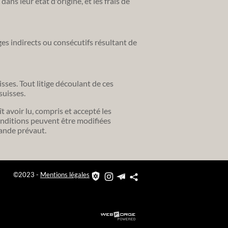
ans leur état d'origine, et les frais de
s indirects ou consécutifs résultant de
isses. Tout litige découlant de ces
suisses.
ît avoir lu, compris et accepté les
onditions peuvent être modifiées
ande prévaut.
©2023 -
Mentions légales