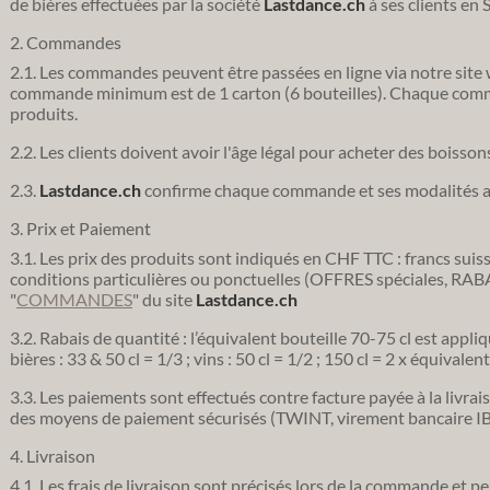
de bières effectuées par la société
Lastdance.ch
à ses clients en 
2. Commandes
2.1. Les commandes peuvent être passées en ligne via notre site 
commande minimum est de 1 carton (6 bouteilles). Chaque comma
produits.
2.2. Les clients doivent avoir l'âge légal pour acheter des boisson
2.3.
Lastdance.ch
confirme chaque commande et ses modalités ave
3. Prix et Paiement
3.1. Les prix des produits sont indiqués en CHF TTC : francs suis
conditions particulières ou ponctuelles (OFFRES spéciales, RABA
"
COMMANDES
" du site
Lastdance.ch
3.2. Rabais de quantité : l’équivalent bouteille 70-75 cl est appliq
bières : 33 & 50 cl = 1/3 ; vins : 50 cl = 1/2 ; 150 cl = 2 x équivalent
3.3. Les paiements sont effectués contre facture payée à la livra
des moyens de paiement sécurisés (TWINT, virement bancaire I
4. Livraison
4.1. Les frais de livraison sont précisés lors de la commande et p