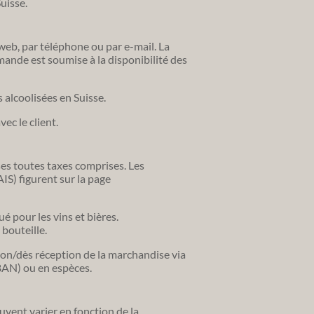
Suisse.
web, par téléphone ou par e-mail. La
nde est soumise à la disponibilité des
s alcoolisées en Suisse.
c le client.
ses toutes taxes comprises. Les
IS) figurent sur la page
ué pour les vins et bières.
 bouteille.
ison/dès réception de la marchandise via
BAN) ou en espèces.
euvent varier en fonction de la