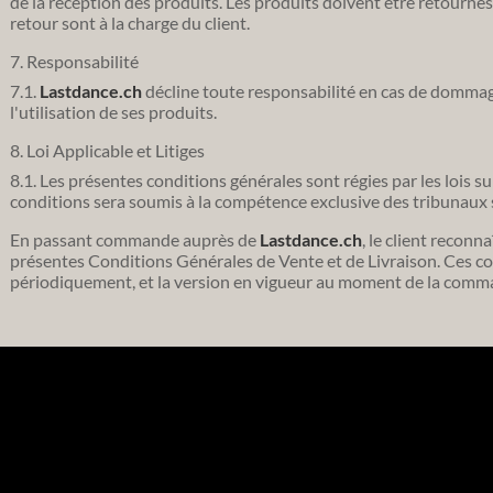
de la réception des produits. Les produits doivent être retournés d
retour sont à la charge du client.
7. Responsabilité
7.1.
Lastdance.ch
décline toute responsabilité en cas de dommage
l'utilisation de ses produits.
8. Loi Applicable et Litiges
8.1. Les présentes conditions générales sont régies par les lois su
conditions sera soumis à la compétence exclusive des tribunaux 
En passant commande auprès de
Lastdance.ch
, le client reconna
présentes Conditions Générales de Vente et de Livraison. Ces c
périodiquement, et la version en vigueur au moment de la comm