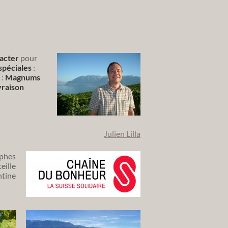
tacter
pour
péciales
:
 :
Magnums
vraison
Julien Lilla
ophes
eille
ntine