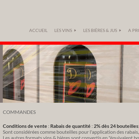
ACCUEIL
LES VINS
LES BIÈRES & JUS
A PR
COMMANDES
Conditions de vente
:
Rabais de quantité
:
2% dès 24 bouteilles
Sont considérées comme bouteilles pour l'application des rabais, 
Les autres formats vins & bières sont convertis en "équivalent bou