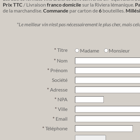
Prix TTC
/ Livraison
franco domicile
sur la Riviera lémanique.
Pa
de la marchandise.
Commande
par carton de
6
bouteilles.
Millé
"
Le meilleur vin n'est pas nécessairement le plus cher, mais cel
Titre
Madame
Monsieur
Nom
Prénom
Société
Adresse
NPA
Ville
Email
Téléphone