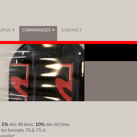
OPOS
COMMANDES
CONTACT
;
5%
dès 48 btes;
10%
dès 60 btes.
les formats 70 & 75 cl.
teille".